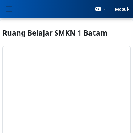
Lewati ke konten utama
Masuk
Panel samping
Ruang Belajar SMKN 1 Batam